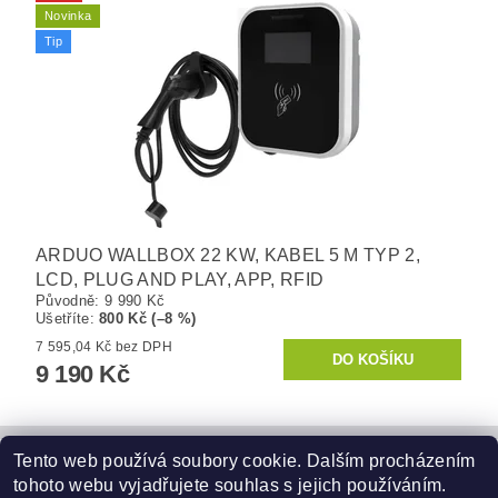
Novinka
Tip
ARDUO WALLBOX 22 KW, KABEL 5 M TYP 2,
LCD, PLUG AND PLAY, APP, RFID
Původně:
9 990 Kč
Ušetříte
:
800 Kč (–8 %)
7 595,04 Kč bez DPH
9 190 Kč
Tento web používá soubory cookie. Dalším procházením
Obchodní podmínky
|
GDPR
|
Reklamační řád
|
tohoto webu vyjadřujete souhlas s jejich používáním.
Formulář pro odstoupení od smlouvy
|
Reklamační formulář