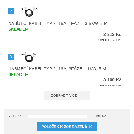
2.
NABÍJECÍ KABEL TYP 2, 16A, 1FÁZE, 3,5KW, 5 M
–
SKLADEM
2 212 Kč
1 828,10 Kč
bez DPH
3.
NABÍJECÍ KABEL TYP 2, 16A, 3FÁZE, 11KW, 5 M
–
SKLADEM
3 109 Kč
2 569,42 Kč
bez DPH
ZOBRAZIT VÍCE
2212
Kč
9190
Kč
POLOŽEK K ZOBRAZENÍ:
10