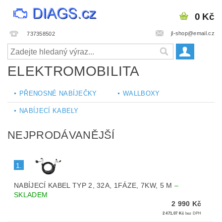
0 Kč
jl-shop@email.cz
737358502
ELEKTROMOBILITA
PŘENOSNÉ NABÍJEČKY
WALLBOXY
NABÍJECÍ KABELY
NEJPRODÁVANĚJŠÍ
1.
NABÍJECÍ KABEL TYP 2, 32A, 1FÁZE, 7KW, 5 M
–
SKLADEM
2 990 Kč
2 471,07 Kč
bez DPH