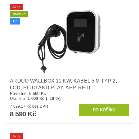
Akce
Novinka
Tip
ARDUO WALLBOX 11 KW, KABEL 5 M TYP 2,
LCD, PLUG AND PLAY, APP, RFID
Původně:
9 590 Kč
Ušetříte
:
1 000 Kč (–10 %)
7 099,17 Kč bez DPH
8 590 Kč
Akce