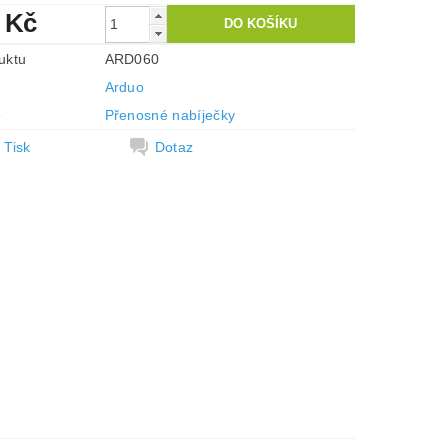
 Kč
uktu
ARD060
Arduo
e
Přenosné nabíječky
Tisk
Dotaz