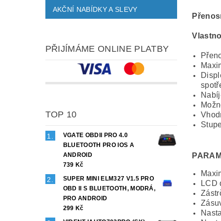
AKČNÍ NABÍDKY A SLEVY
Přenosn
Vlastno
PŘIJÍMÁME ONLINE PLATBY
Přeno
Maxim
Displ
spot
Nabíj
Možno
TOP 10
Vhodn
Stupe
VGATE OBDII PRO 4.0
BLUETOOTH PRO IOS A
ANDROID
PARAM
739 Kč
Maxim
SUPER MINI ELM327 V1.5 PRO
LCD d
OBD II S BLUETOOTH, MODRÁ,
Zástr
PRO ANDROID
Zásu
299 Kč
Nasta