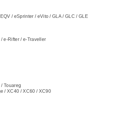
 EQV / eSprinter / eVito / GLA / GLC / GLE
 e-Rifter / e-Traveller
n / Touareg
ge / XC40 / XC60 / XC90