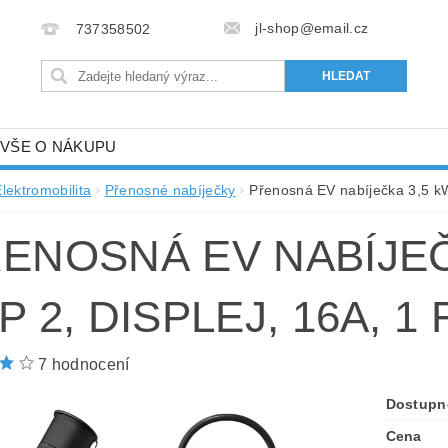
jl-shop@email.cz
737358502
VŠE O NÁKUPU
lektromobilita
Přenosné nabíječky
Přenosná EV nabíječka 3,5 kW,
ENOSNÁ EV NABÍJEČK
P 2, DISPLEJ, 16A, 1
7 hodnocení
Dostupn
Cena