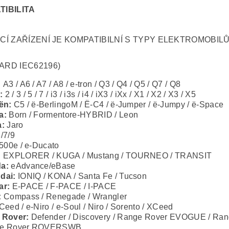
TIBILITA
CÍ ZAŘÍZENÍ JE KOMPATIBILNÍ S TYPY ELEKTROMOBIL
ARD IEC62196)
:
A3 / A6 / A7 / A8 / e-tron / Q3 / Q4 / Q5 / Q7 / Q8
:
2 / 3 / 5 / 7 / i3 / i3s / i4 / iX3 / iXx / X1 / X2 / X3 / X5
ën:
C5 / ë-BerlingoM / Ë-C4 / ë-Jumper / ë-Jumpy / ë-Space
a:
Born / Formentore-HYBRID / Leon
a:
Jaro
/7/9
500e / e-Ducato
:
EXPLORER / KUGA / Mustang / TOURNEO / TRANSIT
a:
eAdvance/eBase
dai:
IONIQ / KONA / Santa Fe / Tucson
ar:
E-PACE / F-PACE / I-PACE
:
Compass / Renegade / Wrangler
Ceed / e-Niro / e-Soul / Niro / Sorento / XCeed
 Rover:
Defender / Discovery / Range Rover EVOGUE / Ra
e Rover ROVERSWB