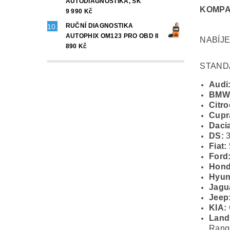
AUTODIAGNOSTIKA, SK
KOMPA
9 990 Kč
RUČNÍ DIAGNOSTIKA
AUTOPHIX OM123 PRO OBD II
NABÍJE
890 Kč
STAND
Audi
BMW
Citro
Cupr
Daci
DS:
3
Fiat:
Ford
Hond
Hyun
Jagu
Jeep
KIA:
Land
Rang