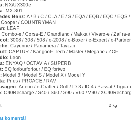
s:
NX/UX300e
a:
MX-301
edes-Benz:
A / B / C / CLA / E / S / EQA / EQB / EQC / EQS /
Cooper / COUNTRYMAN
an:
LEAF
:
Combo-e / Corsa-E / Grandland / Makka / Vivaro-e / Zafira-e
eot:
3008 / 308 / 508 / e-2008 / e-Boxer / e-Expert / e-Partner /
che:
Cayenne / Panamera / Taycan
ult:
CAPTUR / KangooE-Tech / Master / Megane / ZOE
dlo:
Leon
a:
ENYAQ / OCTAVIA / SUPERB
t:
EQ forfourforfour / EQ fortwo
:
Model 3 / Model S / Model X / Model Y
ta:
Prius / PROACE / RAV
swagen:
Arteon / e-Crafter / Golf / ID.3 / ID.4 / Passat / Tigua
o:
C40Recharge / S40 / S60 / S90 / V60 / V90 / XC40Rechar
t
2 kg
at komentář