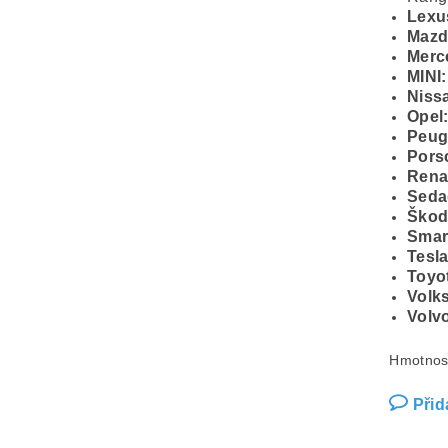
Lexu
Mazd
Merc
MINI:
Niss
Opel
Peug
Pors
Rena
Seda
Škod
Smar
Tesla
Toyo
Volk
Volv
Hmotnos
Přid