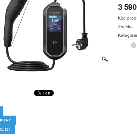
3 590
Kód prod
Značka
Kategori
METRY
E (1)