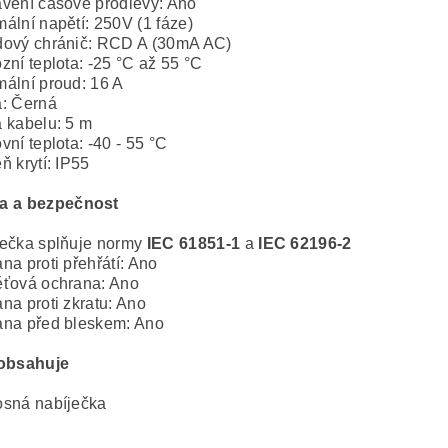
vení časové prodlevy: Ano
ální napětí: 250V (1 fáze)
ový chránič:
RCD A (30mA AC)
zní teplota: -25 °C až 55 °C
ální proud: 16 A
: Černá
 kabelu: 5 m
vní teplota: -40 - 55 °C
ň krytí: IP55
a a bezpečnost
ečka splňuje normy
IEC 61851-1
a
IEC 62196-2
na proti přehřátí: Ano
ťová ochrana: Ano
na proti zkratu: Ano
na před bleskem: Ano
 obsahuje
osná nabíječka