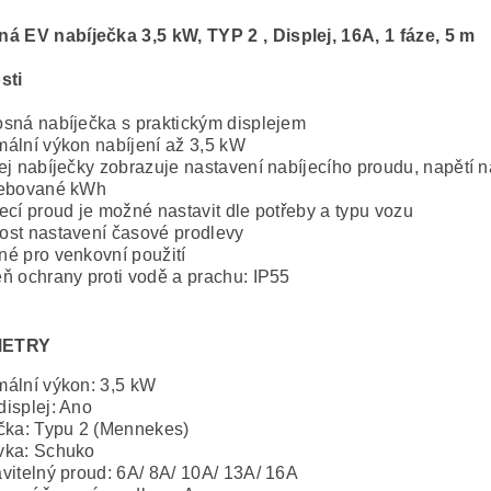
á EV nabíječka 3,5 kW, TYP 2 , Displej, 16A, 1 fáze, 5 m
sti
sná nabíječka s praktickým displejem
ální výkon nabíjení až 3,5 kW
ej nabíječky zobrazuje nastavení nabíjecího proudu, napětí na
řebované kWh
ecí proud je možné nastavit dle potřeby a typu vozu
st nastavení časové prodlevy
é pro venkovní použití
ň ochrany proti vodě a prachu: IP55
ETRY
ální výkon: 3,5 kW
isplej: Ano
čka: Typu 2 (Mennekes)
vka: Schuko
vitelný proud: 6A/ 8A/ 10A/ 13A/ 16A