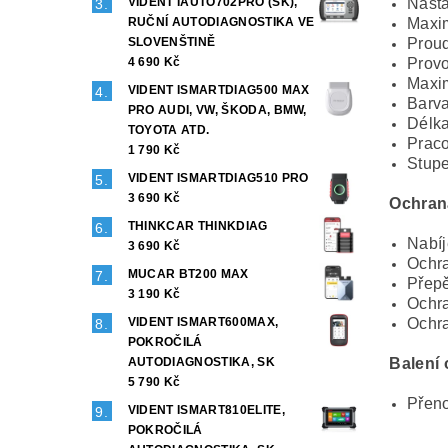
VIDENT IAUTO702PRO (SK),
Nasta
RUČNÍ AUTODIAGNOSTIKA VE
Maxim
SLOVENŠTINĚ
Proud
4 690 Kč
Provo
Maxim
VIDENT ISMARTDIAG500 MAX
Barva
PRO AUDI, VW, ŠKODA, BMW,
Délka
TOYOTA ATD.
Praco
1 790 Kč
Stupe
VIDENT ISMARTDIAG510 PRO
3 690 Kč
Ochran
THINKCAR THINKDIAG
Nabíj
3 690 Kč
Ochra
MUCAR BT200 MAX
Přepě
3 190 Kč
Ochra
VIDENT ISMART600MAX,
Ochra
POKROČILÁ
AUTODIAGNOSTIKA, SK
Balení
5 790 Kč
Přen
VIDENT ISMART810ELITE,
POKROČILÁ