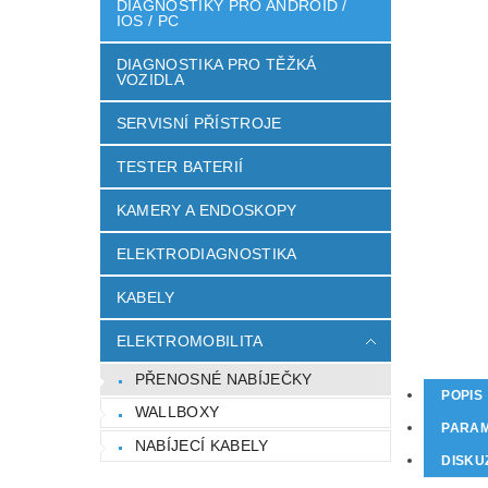
DIAGNOSTIKY PRO ANDROID /
IOS / PC
DIAGNOSTIKA PRO TĚŽKÁ
VOZIDLA
SERVISNÍ PŘÍSTROJE
TESTER BATERIÍ
KAMERY A ENDOSKOPY
ELEKTRODIAGNOSTIKA
KABELY
ELEKTROMOBILITA
PŘENOSNÉ NABÍJEČKY
POPIS
WALLBOXY
PARA
NABÍJECÍ KABELY
DISKUZ