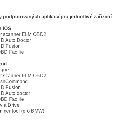
y podporovaných aplikací pro jednotlivé zařízení
e iOS
r scanner ELM OBD2
D Auto Doctor
D Fusion
BD Facilie
oid
rque
r scanner ELM OBD2
ashCommand
D Fusion
D Auto doctor
BD Facilie
ivia Drive
mmer tool (pro BMW)