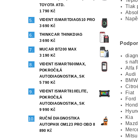
Teplo
TOYOTA ATD.
Tlak 
1 790 Kč
Absol
Napět
VIDENT ISMARTDIAG510 PRO
3 690 Kč
THINKCAR THINKDIAG
3 690 Kč
Podpor
MUCAR BT200 MAX
diagn
3 190 Kč
s naf
VIDENT ISMART600MAX,
Alfa
POKROČILÁ
Audi
AUTODIAGNOSTIKA, SK
BMW
5 790 Kč
Citro
VIDENT ISMART810ELITE,
Fiat
POKROČILÁ
Ford
AUTODIAGNOSTIKA, SK
Hond
9 990 Kč
Hyun
Kia
RUČNÍ DIAGNOSTIKA
Mazd
AUTOPHIX OM123 PRO OBD II
Merc
890 Kč
Mitsu