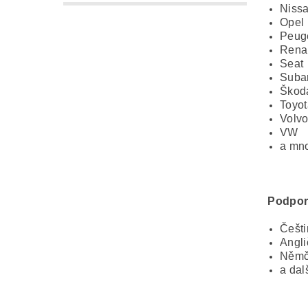
Niss
Opel
Peug
Rena
Seat
Suba
Škod
Toyot
Volv
VW
a mno
Podpor
Češti
Angli
Němč
a dal