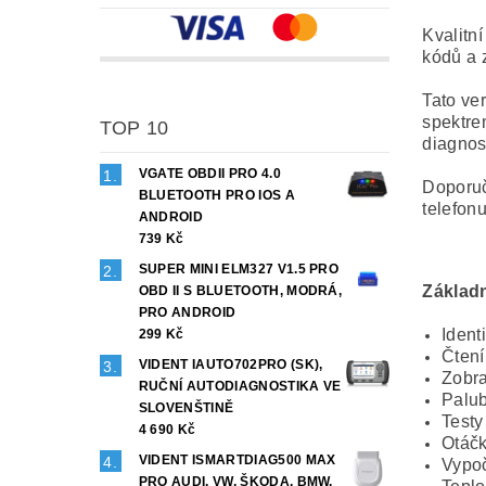
Kvalitn
kódů a 
Tato ve
spektre
TOP 10
diagnos
VGATE OBDII PRO 4.0
Doporuč
BLUETOOTH PRO IOS A
telefonu
ANDROID
739 Kč
SUPER MINI ELM327 V1.5 PRO
Základ
OBD II S BLUETOOTH, MODRÁ,
PRO ANDROID
Ident
299 Kč
Čtení
VIDENT IAUTO702PRO (SK),
Zobra
RUČNÍ AUTODIAGNOSTIKA VE
Palub
SLOVENŠTINĚ
Testy
4 690 Kč
Otáčk
VIDENT ISMARTDIAG500 MAX
Vypoč
PRO AUDI, VW, ŠKODA, BMW,