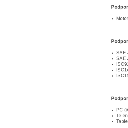
Podporo
Moto
Podpor
SAE 
SAE 
ISO9
ISO1
ISO1
Podpor
PC (i
Telen
Table