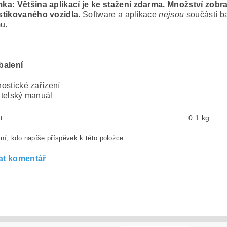
mka
: Většina aplikací je ke stažení zdarma. Množství zobr
stikovaného vozidla.
Software a aplikace
nejsou
součástí b
u.
balení
ostické zařízení
telský manuál
t
0.1 kg
ní, kdo napíše příspěvek k této položce.
at komentář