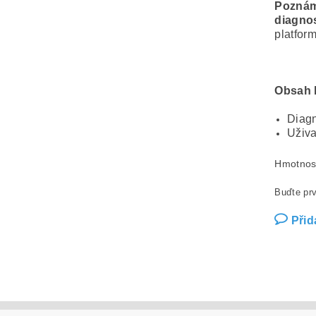
Pozná
diagno
platform
Obsah 
Diagn
Uživa
Hmotnos
Buďte prv
Přid