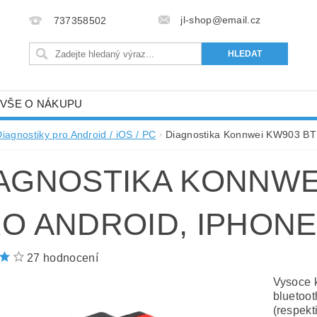
jl-shop@email.cz
737358502
VŠE O NÁKUPU
Diagnostiky pro Android / iOS / PC
Diagnostika Konnwei KW903 BT 
AGNOSTIKA KONNWEI
O ANDROID, IPHONE
27 hodnocení
Vysoce k
bluetoot
(respekt