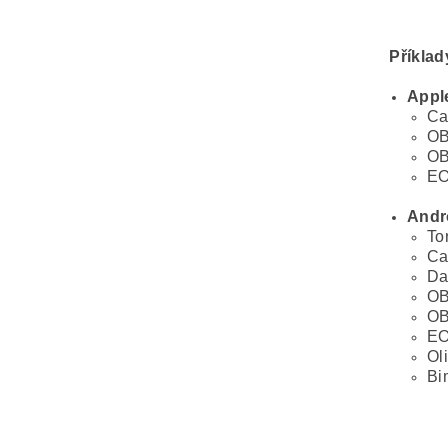
Příklad
Appl
Ca
OB
OB
EO
Andr
To
Ca
D
OB
OB
EO
Ol
Bi