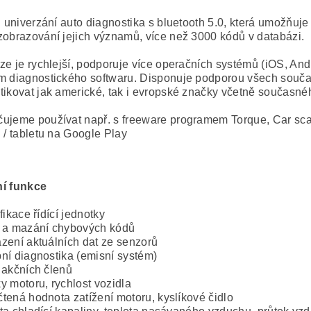
í univerzání auto diagnostika s bluetooth 5.0, která umožňuj
zobrazování jejich významů, více než 3000 kódů v databázi.
rze je rychlejší, podporuje více operačních systémů (iOS, And
m diagnostického softwaru. Disponuje podporou všech souča
tikovat jak americké, tak i evropské značky včetně současn
ujeme používat např. s freeware programem Torque, Car sc
 / tabletu na Google Play
ní funkce
ifikace řídící jednotky
 a mazání chybových kódů
zení aktuálních dat ze senzorů
ní diagnostika (emisní systém)
 akčních členů
y motoru, rychlost vozidla
tená hodnota zatížení motoru, kyslíkové čidlo