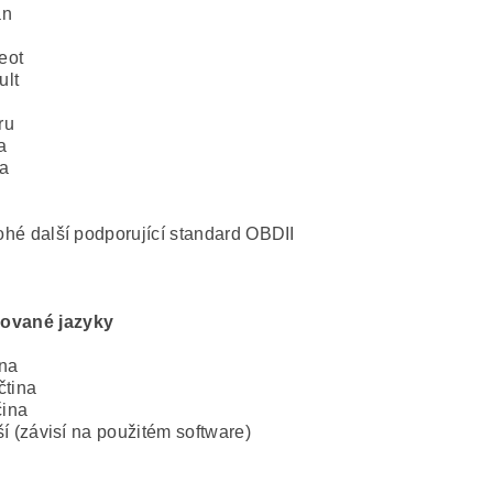
an
eot
ult
ru
a
a
o
hé další podporující standard OBDII
ované jazyky
na
čtina
ina
ší (závisí na použitém software)