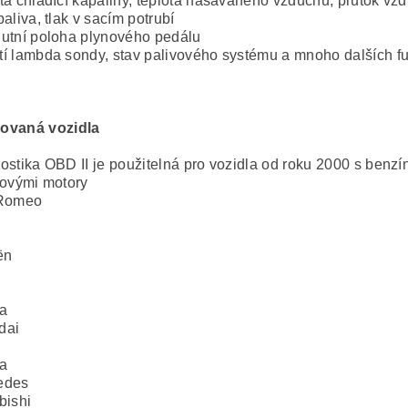
ta chladící kapaliny, teplota nasávaného vzduchu, průtok vz
paliva, tlak v sacím potrubí
utní poloha plynového pedálu
í lambda sondy, stav palivového systému a mnoho dalších f
ovaná vozidla
ostika OBD II je použitelná pro vozidla od roku 2000 s benz
tovými motory
 Romeo
ën
a
dai
a
edes
bishi