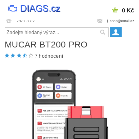
0 Kč
jl-shop@email.cz
737358502
MUCAR BT200 PRO
7 hodnocení