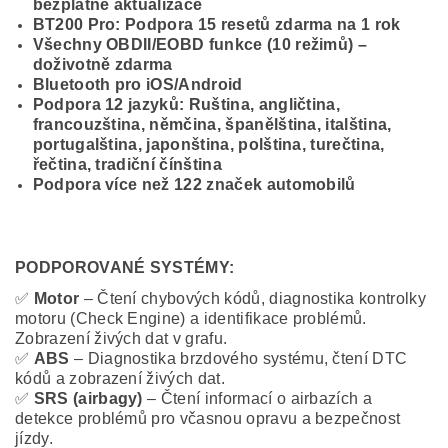
bezplatné aktualizace
BT200 Pro: Podpora 15 resetů zdarma na 1 rok
Všechny OBDII/EOBD funkce (10 režimů) –
doživotně zdarma
Bluetooth pro iOS/Android
Podpora 12 jazyků: Ruština, angličtina,
francouzština, němčina, španělština, italština,
portugalština, japonština, polština, turečtina,
řečtina, tradiční čínština
Podpora více než 122 značek automobilů
PODPOROVANÉ SYSTÉMY:
✅
Motor
– Čtení chybových kódů, diagnostika kontrolky
motoru (Check Engine) a identifikace problémů.
Zobrazení živých dat v grafu.
✅
ABS
– Diagnostika brzdového systému, čtení DTC
kódů a zobrazení živých dat.
✅
SRS (airbagy)
– Čtení informací o airbazích a
detekce problémů pro včasnou opravu a bezpečnost
jízdy.