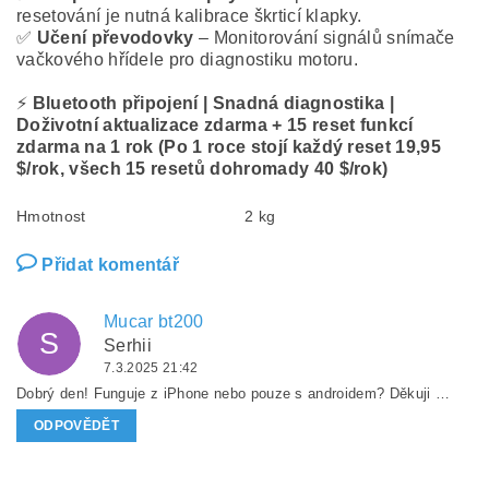
resetování je nutná kalibrace škrticí klapky.
✅
Učení převodovky
– Monitorování signálů snímače
vačkového hřídele pro diagnostiku motoru.
⚡
Bluetooth připojení | Snadná diagnostika |
Doživotní aktualizace zdarma + 15 reset funkcí
zdarma na 1 rok (Po 1 roce stojí každý reset 19,95
$/rok, všech 15 resetů dohromady 40 $/rok)
Hmotnost
2 kg
Přidat komentář
Mucar bt200
S
Serhii
7.3.2025 21:42
Dobrý den! Funguje z iPhone nebo pouze s androidem? Děkuji …
ODPOVĚDĚT