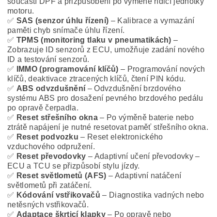
součástí DPF a přizpůsobení po výměně řídicí jednotky
motoru.
✅
SAS (senzor úhlu řízení)
– Kalibrace a vymazání
paměti chyb snímače úhlu řízení.
✅
TPMS (monitoring tlaku v pneumatikách)
–
Zobrazuje ID senzorů z ECU, umožňuje zadání nového
ID a testování senzorů.
✅
IMMO (programování klíčů)
– Programování nových
klíčů, deaktivace ztracených klíčů, čtení PIN kódu.
✅
ABS odvzdušnění
– Odvzdušnění brzdového
systému ABS pro dosažení pevného brzdového pedálu
po opravě čerpadla.
✅
Reset střešního okna
– Po výměně baterie nebo
ztrátě napájení je nutné resetovat paměť střešního okna.
✅
Reset podvozku
– Reset elektronického
vzduchového odpružení.
✅
Reset převodovky
– Adaptivní učení převodovky –
ECU a TCU se přizpůsobí stylu jízdy.
✅
Reset světlometů (AFS)
– Adaptivní natáčení
světlometů při zatáčení.
✅
Kódování vstřikovačů
– Diagnostika vadných nebo
netěsných vstřikovačů.
✅
Adaptace škrticí klapky
– Po opravě nebo