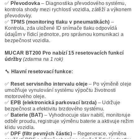
✅
Převodovka
– Diagnostika převodového systému,
kontrola shody mezi rychlostí vozidla, zátěží a výkonem
převodovky.
✅
TPMS (monitoring tlaku v pneumatikách)
–
Kontrola, zda uložené ID snímače tlaku odpovídá
údajům v řídicí jednotce, pro správnou komunikaci a
bezpečnost vozidla.
MUCAR BT200 Pro nabízí 15 resetovacích funkcí
údržby
(zdarma na 1 rok)
🔧
Hlavní resetovací funkce:
✅
Reset servisního intervalu oleje
– Po výměně oleje
umožňuje vynulování systému výpočtu životnosti
motorového oleje.
✅
EPB (elektronická parkovací brzda)
– Udržuje
bezpečnost a efektivitu brzdového systému.
✅
Baterie (BAT)
– Vyhodnocuje stav nabití, monitoruje
odběr proudu, registruje výměnu baterie a aktivuje režim
klidu vozidla.
✅
DPF (filtr pevných částic)
– Regenerace, výměna