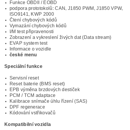
Funkce OBDII / EOBD
podpora prototokolů:
CAN, J1850 PWM, J1850 VPW,
ISO9141, KWP 2000
Čtení chybových kódů
Vymazání chybových kódů
I/M test připravenosti
Zobrazení a vykreslení živých dat (Data stream)
EVAP system test
Informace o vozidle
české menu
Speciální funkce
Servisní reset
Reset baterie (BMS reset)
EPB výměna brzdových destiček
PCM / TCM adaptace
Kalibrace snímače úhlu řízení (SAS)
DPF regenerace
Kódování vstřikovačů
Kompatibilní vozidla