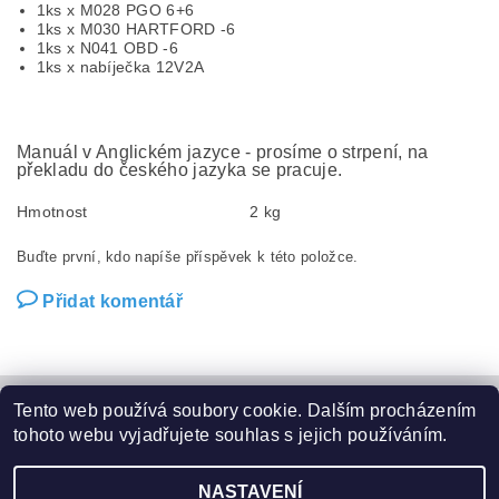
1ks x M028 PGO 6+6
1ks x M030 HARTFORD -6
1ks x N041 OBD -6
1ks x nabíječka 12V2A
Manuál v Anglickém jazyce - prosíme o strpení, na
překladu do českého jazyka se pracuje.
Hmotnost
2 kg
Buďte první, kdo napíše příspěvek k této položce.
Přidat komentář
Tento web používá soubory cookie. Dalším procházením
Obchodní podmínky
|
GDPR
|
Reklamační řád
|
tohoto webu vyjadřujete souhlas s jejich používáním.
Formulář pro odstoupení od smlouvy
|
Reklamační formulář
NASTAVENÍ