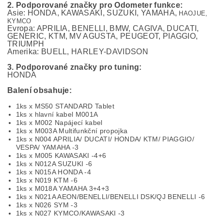
2. Podporované značky pro Odometer funkce:
Asie:
HONDA, KAWASAKI, SUZUKI, YAMAHA,
HAOJUE,
KYMCO
Evropa:
APRILIA, BENELLI, BMW, CAGIVA, DUCATI,
GENERIC, KTM, MV AGUSTA, PEUGEOT, PIAGGIO,
TRIUMPH
Amerika: BUELL, HARLEY-DAVIDSON
3. Podporované značky pro tuning:
HONDA
Balení obsahuje:
1ks x MS50 STANDARD Tablet
1ks x hlavní kabel M001A
1ks x M002 Napájecí kabel
1ks x M003A Multifunkční propojka
1ks x N004 APRILIA/ DUCATI/ HONDA/ KTM/ PIAGGIO/
VESPA/ YAMAHA -3
1ks x M005 KAWASAKI -4+6
1ks x N012A SUZUKI -6
1ks x N015A HONDA -4
1ks x N019 KTM -6
1ks x M018A YAMAHA 3+4+3
1ks x N021A AEON/BENELLI/BENELLI DSK/QJ BENELLI -6
1ks x N026 SYM -3
1ks x N027 KYMCO/KAWASAKI -3