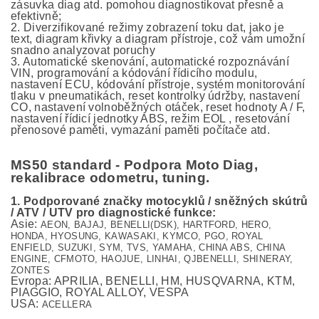
zásuvka diag atd. pomohou diagnostikovat přesně a
efektivně;
2. Diverzifikované režimy zobrazení toku dat, jako je
text, diagram křivky a diagram přístroje, což vám umožní
snadno analyzovat poruchy
3. Automatické skenování, automatické rozpoznávání
VIN, programování a kódování řídicího modulu,
nastavení ECU, kódování přístroje, systém monitorování
tlaku v pneumatikách, reset kontrolky údržby, nastavení
CO, nastavení volnoběžných otáček, reset hodnoty A / F,
nastavení řídicí jednotky ABS, režim EOL , resetování
přenosové paměti, vymazání paměti počítače atd.
MS50 standard - Podpora Moto Diag,
rekalibrace odometru, tuning.
1. Podporované značky motocyklů / sněžných skútrů
/ ATV / UTV pro diagnostické funkce:
Asie:
AEON, BAJAJ, BENELLI(DSK), HARTFORD, HERO,
HONDA, HYOSUNG, KAWASAKI, KYMCO, PGO, ROYAL
ENFIELD, SUZUKI, SYM, TVS, YAMAHA,
CHINA ABS, CHINA
ENGINE, CFMOTO, HAOJUE, LINHAI, QJBENELLI, SHINERAY,
ZONTES
Evropa:
APRILIA, BENELLI, HM, HUSQVARNA, KTM,
PIAGGIO, ROYAL ALLOY, VESPA
USA:
ACELLERA