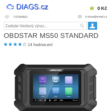
0 Kč
jl-shop@email.cz
737358502
OBDSTAR MS50 STANDARD
14 hodnocení