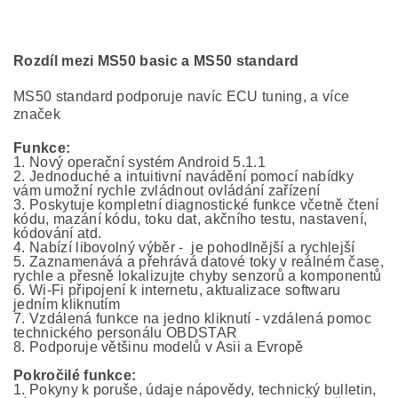
Rozdíl mezi MS50 basic a MS50 standard
MS50 standard podporuje navíc ECU tuning, a více
značek
Funkce:
1. Nový operační systém Android 5.1.1
2. Jednoduché a intuitivní navádění pomocí nabídky
vám umožní rychle zvládnout ovládání zařízení
3. Poskytuje kompletní diagnostické funkce včetně čtení
kódu, mazání kódu, toku dat, akčního testu, nastavení,
kódování atd.
4. Nabízí libovolný výběr - je pohodlnější a rychlejší
5. Zaznamenává a přehrává datové toky v reálném čase,
rychle a přesně lokalizujte chyby senzorů a komponentů
6. Wi-Fi připojení k internetu, aktualizace softwaru
jedním kliknutím
7. Vzdálená funkce na jedno kliknutí - vzdálená pomoc
technického personálu OBDSTAR
8. Podporuje většinu modelů v Asii a Evropě
Pokročilé funkce:
1. Pokyny k poruše, údaje nápovědy, technický bulletin,